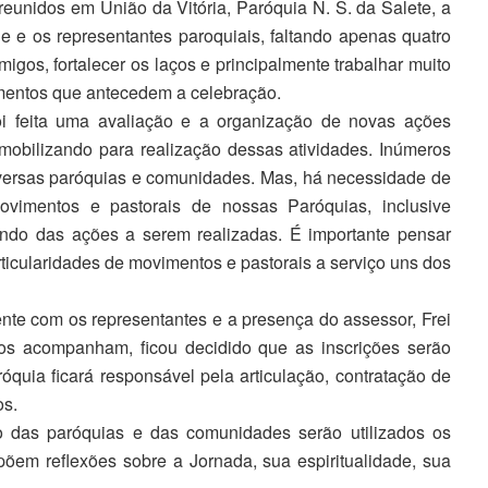
eunidos em União da Vitória, Paróquia N. S. da Salete, a
e os representantes paroquiais, faltando apenas quatro
gos, fortalecer os laços e principalmente trabalhar muito
mentos que antecedem a celebração.
oi feita uma avaliação e a organização de novas ações
e mobilizando para realização dessas atividades. Inúmeros
iversas paróquias e comunidades. Mas, há necessidade de
vimentos e pastorais de nossas Paróquias, inclusive
ando das ações a serem realizadas. É importante pensar
ticularidades de movimentos e pastorais a serviço uns dos
ente com os representantes e a presença do assessor, Frei
os acompanham, ficou decidido que as inscrições serão
óquia ficará responsável pela articulação, contratação de
os.
 das paróquias e das comunidades serão utilizados os
õem reflexões sobre a Jornada, sua espiritualidade, sua