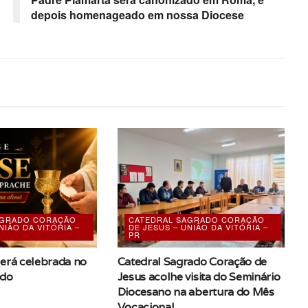
depois homenageado em nossa Diocese
AGRADO CORAÇÃO
CATEDRAL SAGRADO CORAÇÃO
NIÃO DA VITÓRIA –
DE JESUS – UNIÃO DA VITÓRIA –
PR
erá celebrada no
Catedral Sagrado Coração de
ado
Jesus acolhe visita do Seminário
Diocesano na abertura do Mês
Vocacional