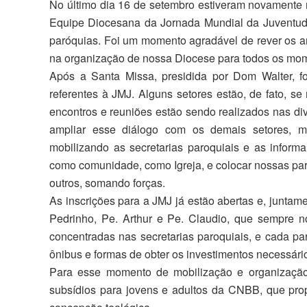
No último dia 16 de setembro estiveram novamente r
Equipe Diocesana da Jornada Mundial da Juventude 
paróquias. Foi um momento agradável de rever os ami
na organização de nossa Diocese para todos os mo
Após a Santa Missa, presidida por Dom Walter, f
referentes à JMJ. Alguns setores estão, de fato, s
encontros e reuniões estão sendo realizados nas d
ampliar esse diálogo com os demais setores, mo
mobilizando as secretarias paroquiais e as inform
como comunidade, como Igreja, e colocar nossas par
outros, somando forças.
As inscrições para a JMJ já estão abertas e, juntam
Pedrinho, Pe. Arthur e Pe. Claudio, que sempre n
concentradas nas secretarias paroquiais, e cada par
ônibus e formas de obter os investimentos necessári
Para esse momento de mobilização e organização
subsídios para jovens e adultos da CNBB, que prop