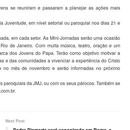
vens se reuniram e passaram a planejar as ações mais
 Juventude, em nível setorial ou paroquial nos dias 21 e
Jornada, em cada setor. As Mini-Jornadas serão uma ocasião
Rio de Janeiro. Com muita música, teatro, oração e um
arca dos Jovens do Papa. Terão como objetivo motivar a
as e das comunidades a vivenciar a experiência do Cristo
nte no mês de novembro e serão informadas no próximo
tes paroquiais da JMJ, ou com os seus párocos. Também se
.com.br.
Next Post
Padre Piamarta será canonizado em Roma, e