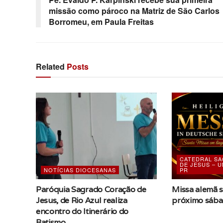
missão como pároco na Matriz de São Carlos
Borromeu, em Paula Freitas
Related
Posts
CATEDRAL S
DE JESUS – U
NOTÍCIAS DIOCESANAS
PR
Paróquia Sagrado Coração de
Missa alemã s
Jesus, de Rio Azul realiza
próximo sáb
encontro do Itinerário do
Batismo