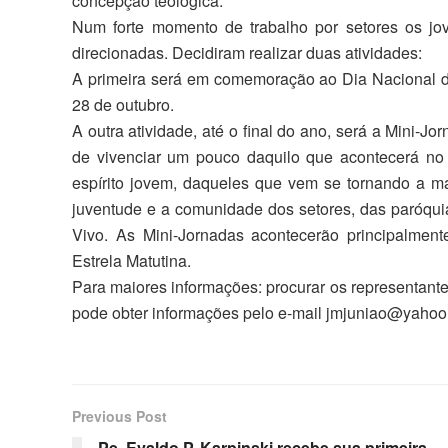
concepção teológica.
Num forte momento de trabalho por setores os jo
direcionadas. Decidiram realizar duas atividades:
A primeira será em comemoração ao Dia Nacional da
28 de outubro.
A outra atividade, até o final do ano, será a Mini-
de vivenciar um pouco daquilo que acontecerá no 
espírito jovem, daqueles que vem se tornando a m
juventude e a comunidade dos setores, das paróqui
Vivo. As Mini-Jornadas acontecerão principalme
Estrela Matutina.
Para maiores informações: procurar os representan
pode obter informações pelo e-mail jmjuniao@yahoo
Previous Post
Pe. Evaldo P. Karpinski recebe sua primeira