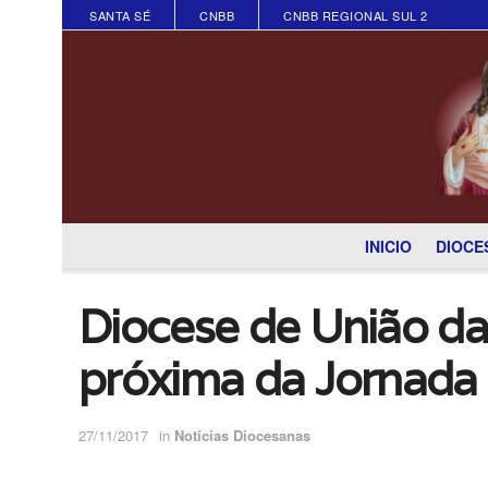
SANTA SÉ
CNBB
CNBB REGIONAL SUL 2
INICIO
DIOCE
Diocese de União da 
próxima da Jornada
27/11/2017
in
Notícias Diocesanas