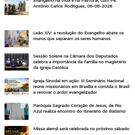
Evangelho na Vida e na Pastoral, com Pe.
(1,19). Paulo desenvolve sua cristologia num sentido
Antônio Carlos Rodrigues, 06-08-2026
corporativo: Jesus é a Cabeça, a Igreja o Corpo. Ora, a
Cabeça não é separada do Corpo. Juntos formam a
“Plenitude”. Sacrificando-se Cristo por nós, em obediência,
Leão XIV: a revolução do Evangelho abate os
na morte da cruz, nós é que somos reconciliados. Assim –
muros que separam os seres humanos
e notemos a alusão à terminologia messiânica – Cristo
instaurou a “paz” pelo sangue de sua cruz (1,20).
Sessão Solene na Câmara dos Deputados
celebra a importância da família no magistério
A 1ª leitura tem função tipológica; indica o início da
da Igreja Católica
linhagem da qual Jesus é a plena realização, a linhagem
Igreja Sinodal em ação: III Seminário Nacional
dos reis davídicos, os “ungidos” (cristos), executivos de
reúne missionários em Brasília e convida o Brasil
Deus. Mas Jesus supera de longe o modelo davídico, e
a renovar o ardor evangelizador
seria um anacronismo conceber o reinado de Cristo em
termos políticos, como um novo reino de Davi.
Paróquia Sagrado Coração de Jesus, de Rio
Azul realiza encontro do Itinerário do Batismo
Convém refletir sobre o conceito do Reino de Cristo no
sentido de reconciliação de Deus com o homem, neste
Missa alemã será celebrada no próximo sábado
tempo em que tão facilmente o Reino de Cristo é