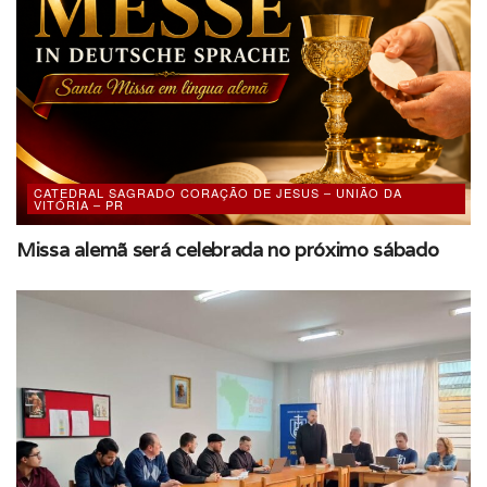
propósito de promover e apoiar a vivência dos valores
cristãos no seio das famílias, contribuindo para o
fortalecimento da comunidade paroquial.
Fotos: Marcio José Gobor
Membro da Equipe Diocesana da Pastoral
Familiar
CATEDRAL SAGRADO CORAÇÃO DE JESUS – UNIÃO DA
VITÓRIA – PR
FOTOS:
Missa alemã será celebrada no próximo sábado