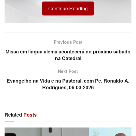
Continue Reading
Previous Post
Missa em língua alemã acontecerá no próximo sábado
na Catedral
Next Post
Evangelho na Vida e na Pastoral, com Pe. Ronaldo A.
Rodrigues, 06-03-2026
Equipe Paroquial da Pastoral Familiar
Durante o encontro, foi confirmada a permanência do
Diácono José Laurindo e sua esposa na coordenação da
Related
Posts
pastoral, dando continuidade ao trabalho já desenvolvido
junto às famílias da comunidade. Para a vice-
coordenação, foi escolhido o casal Gilmar e Natalinha