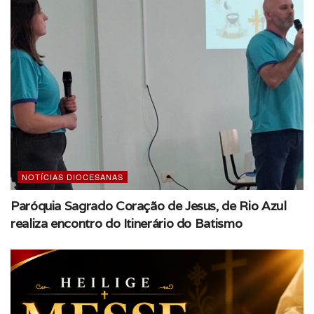
Antunes. Já a função de casal secretário será exercida por
Hélio e Ana Rafaela.
Além da
definição das
novas funções, a
Pastoral Familiar
também foi
fortalecida com a
chegada de mais
NOTÍCIAS DIOCESANAS
sete novos
Paróquia Sagrado Coração de Jesus, de Rio Azul
casais,
Pe. Antônio Kolodzieiski
realiza encontro do Itinerário do Batismo
ampliando a
equipe e
fortalecendo a missão de evangelização e
acompanhamento das famílias da paróquia.
Com a nova composição, a pastoral segue com o