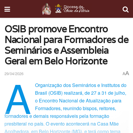
OSIB promove Encontro
Nacional para Formadores de
Seminários e Assembleia
Geral em Belo Horizonte
A
A
29/04/2026
A
Organização dos Seminários e Institutos do
Brasil (OSIB) realizará, de 27 a 31 de julho,
o Encontro Nacional de Atualização para
Formadores, reunindo bispos, reitores,
formadores e demais responsáveis pela formação
presbiteral no país. O evento acontecerá na Casa Mãe
Acolhedora, em Belo Horizonte (MG), e terá como tema