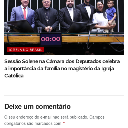
Segundo a presidência da OSIB, o encontro será uma
oportunidade de fortalecer a missão dos formadores diante
dos desafios da evangelização e da formação sacerdotal
no cenário atual, marcado pela cultura digital e pelas
novas exigências pastorais da Igreja no Brasil.
IGREJA NO BRASIL
Saiba mais em:
Assembleia Geral OSIB – Encontro
Nacional de Formadores 2026 – OSIB
Sessão Solene na Câmara dos Deputados celebra
a importância da família no magistério da Igreja
Conteúdo: CNBB
Católica
Deixe um comentário
O seu endereço de e-mail não será publicado.
Campos
obrigatórios são marcados com
*