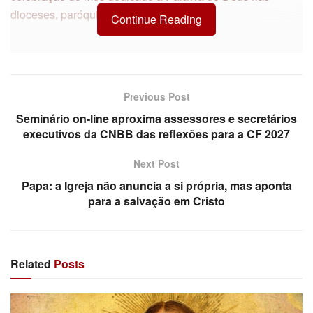
dioceses, paróquias e comunidades.
Continue Reading
Neste ano, o livro proposto para aprofundamento no Mês
da Bíblia é o de Daniel. O
texto base, subsídio preparado
Previous Post
para orientar a celebração e vivência
, oferece
aprofundamento bíblico, contextualização histórica e pistas
Seminário on-line aproxima assessores e secretários
executivos da CNBB das reflexões para a CF 2027
pastorais que ajudam a compreender a fidelidade a Deus
em tempos de desafios, fortalecendo a esperança e a
Next Post
perseverança do povo de Deus.
Papa: a Igreja não anuncia a si própria, mas aponta
Acompanhe os encontros:
para a salvação em Cristo
1º Dia
Related
Posts