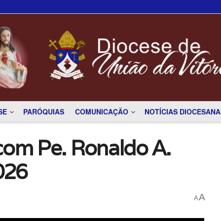
SE
PARÓQUIAS
COMUNICAÇÃO
NOTÍCIAS DIOCESANA
com Pe. Ronaldo A.
026
A
A