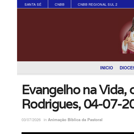
SANTA SÉ
CNBB
CNBB REGIONAL SUL 2
INICIO
DIOCE
Evangelho na Vida, 
Rodrigues, 04-07-2
03/07/2026
in
Animação Bíblica da Pastoral