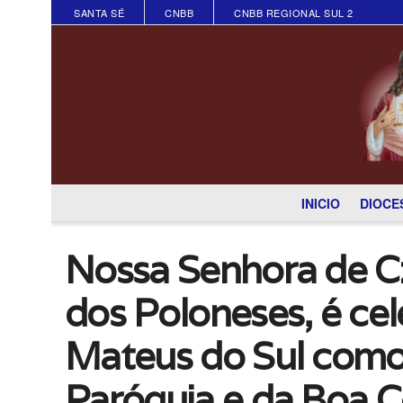
SANTA SÉ
CNBB
CNBB REGIONAL SUL 2
INICIO
DIOCE
Nossa Senhora de C
dos Poloneses, é ce
Mateus do Sul como
Paróquia e da Boa C