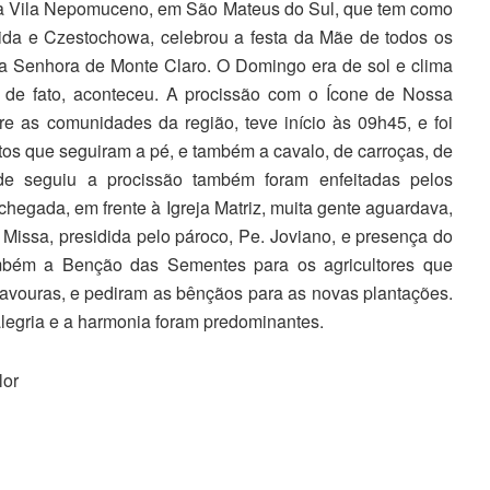
da Vila Nepomuceno, em São Mateus do Sul, que tem como
ida e Czestochowa, celebrou a festa da Mãe de todos os
a Senhora de Monte Claro. O Domingo era de sol e clima
, de fato, aconteceu. A procissão com o Ícone de Nossa
 as comunidades da região, teve início às 09h45, e foi
os que seguiram a pé, e também a cavalo, de carroças, de
nde seguiu a procissão também foram enfeitadas pelos
hegada, em frente à Igreja Matriz, muita gente aguardava,
Missa, presidida pelo pároco, Pe. Joviano, e presença do
mbém a Benção das Sementes para os agricultores que
avouras, e pediram as bênçãos para as novas plantações.
alegria e a harmonia foram predominantes.
lor