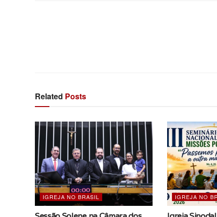
Related
Posts
IGREJA NO BRASIL
IGREJA NO B
Sessão Solene na Câmara dos
Igreja Sinodal