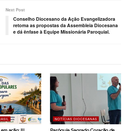
Next Post
Conselho Diocesano da Ação Evangelizadora
retoma as propostas da Assembleia Diocesana
e dá ênfase à Equipe Missionária Paroquial.
RASIL
NOTÍCIAS DIOCESANAS
 em ação: III
Paróquia Sagrado Coração de