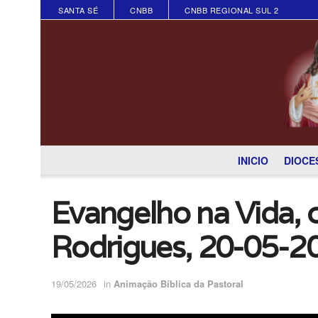
SANTA SÉ
CNBB
CNBB REGIONAL SUL 2
INICIO
DIOCE
Evangelho na Vida, 
Rodrigues, 20-05-2
19/05/2026
in
Animação Bíblica da Pastoral