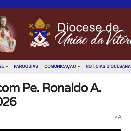
SE
PARÓQUIAS
COMUNICAÇÃO
NOTÍCIAS DIOCESANA
com Pe. Ronaldo A.
026
A
A